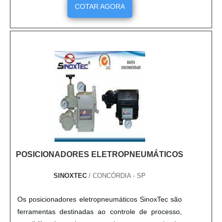
segmentação de clientes e desenvolve-se de
COTAR AGORA
acordo com a necessidade de cada vertente do
mercado. O eixo pneumático pode conter variações
de modelos no tipo: Garra....
POSICIONADORES ELETROPNEUMÁTICOS
SINOXTEC
/ CONCÓRDIA - SP
Os posicionadores eletropneumáticos SinoxTec são
ferramentas destinadas ao controle de processo,