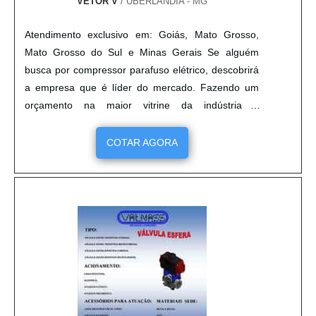
VETOR V
/ UBERLÂNDIA - MG
Atendimento exclusivo em: Goiás, Mato Grosso,
Mato Grosso do Sul e Minas Gerais Se alguém
busca por compressor parafuso elétrico, descobrirá
a empresa que é líder do mercado. Fazendo um
orçamento na maior vitrine da indústria e
conhecendo a líder do segmento. É importante
lembrar que o produto deve sempre ser adquirido
COTAR AGORA
com empresas especializadas no segmento. Esse
tipo de cuidado ajuda a garantir a qualidade e
durabilidade dos materiais, além de evitar prejuízos
com substituições frequentes de peças defeituosas.
Assim, é possível poupar gastos desnecessários.
UM POUCO MAIS SOBRE COMPRESSOR
PARAFUSO ELÉTRICO Quem quer encontrar
compressor parafuso elétrico em uma empresa
inovadora, vai até o site da VetorV. Empresa