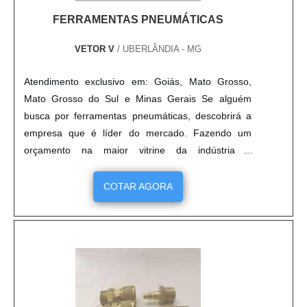
FERRAMENTAS PNEUMÁTICAS
VETOR V
/ UBERLÂNDIA - MG
Atendimento exclusivo em: Goiás, Mato Grosso,
Mato Grosso do Sul e Minas Gerais Se alguém
busca por ferramentas pneumáticas, descobrirá a
empresa que é líder do mercado. Fazendo um
orçamento na maior vitrine da indústria e
conhecendo a líder do segmento. Quando o tema é
ferramentas pneumáticas, com a VetorV conseguirá
COTAR AGORA
ótima qualidade com comprometimento com os
resultados dos clientes. MAIS DETALHES SOBRE
FERRAMENTAS PNEUMÁTICAS Há muitas
maneiras eficientes de demonstrar competência e
excelência em sua área de atuação. A VetorV
objetiva seus reforços em produzir uma estrutura
com: Escritório de alta qualidade onde são