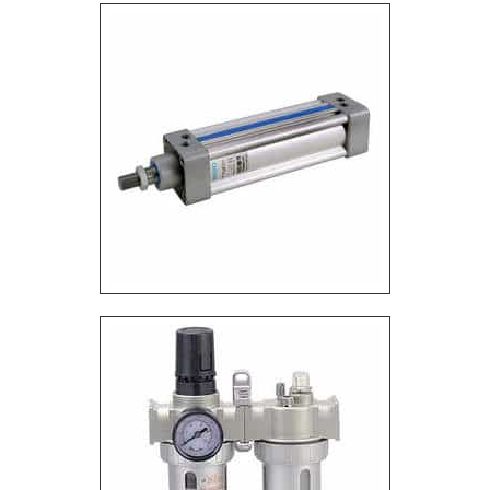
comprometimento da empresa com seus clientes.
Existem muitas formas diferentes de demonstrar
conhecimento e autoridade em sua área de
atuação. Os motivos pelos quais a VetorV é a
melhor opção quando procurar por parafusadeira
pneumática industrial: Equipe multidisciplinar de
consultores associados; Profissionais com vasta
experiência nas diversas áreas de atuação; Equipe
de alta qualidade; Escritório de alta qualidade onde
são realizadas as atividades; Sala de treinamento
com materiais sofisticados; Equipamentos de última
geração. MAIS INFORMAÇÕES INTERESSANTES
SOBRE A ORGANIZAÇÃO Na VetorV é possível
encontrar o que há de melhor em parafusadeira
pneumática industrial. São opções variadas que a
empresa oferece, como compressores, ferramentas
pneumáticas e projetos de rede de ar comprimido.
Isso se deve ao fato de a empresa ser