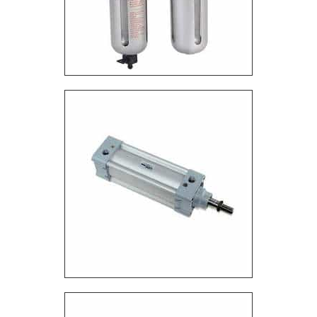
comprometida com os serviços e inovadora,
padrões possíveis por contar com escritório de alta
qualidade onde são realizadas as atividades e
tecnologia de ponta. Tudo isso, somado a uma
equipe multidisciplinar de consultores associados e
profissionais com vasta experiência nas diversas
áreas de atuação, garante uma entrega de
excelência de ponta a ponta. .