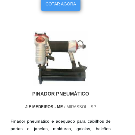
outros momentos do processo industrial. A
COTAR AGORA
Ergoman acumula experiência e alta qualidade em
seus produtos, como nas Garras Pneumáticas,
atendendo as necessidades de seus clientes ....
PINADOR PNEUMÁTICO
J.F MEDEIROS - ME
/ MIRASSOL - SP
Pinador pneumático é adequado para caixilhos de
portas e janelas, molduras, gaiolas, balcões