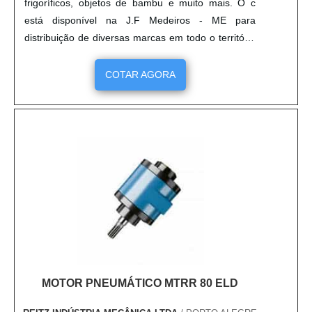
frigoríficos, objetos de bambu e muito mais. O c
está disponível na J.F Medeiros - ME para
distribuição de diversas marcas em todo o território
nacional. Características diferenciadas estão
presentes na estruturação do pinador pneumático
COTAR AGORA
como consumo de ar: 0,45L golpe, uso pinos F de
10 a 32 mm, Consumo de ar: 0,45L golpe. Para
maiores informações sobr....
MOTOR PNEUMÁTICO MTRR 80 ELD