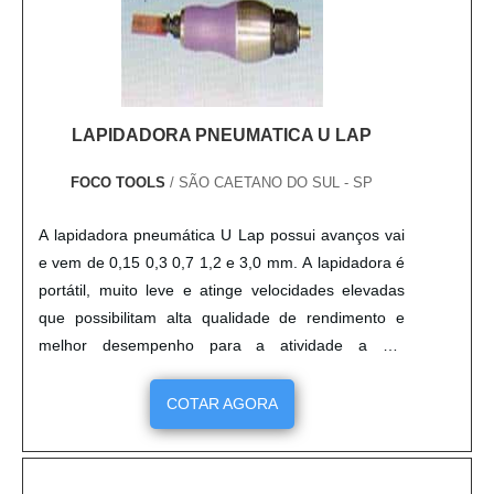
LAPIDADORA PNEUMATICA U LAP
FOCO TOOLS
/ SÃO CAETANO DO SUL - SP
A lapidadora pneumática U Lap possui avanços vai
e vem de 0,15 0,3 0,7 1,2 e 3,0 mm. A lapidadora é
portátil, muito leve e atinge velocidades elevadas
que possibilitam alta qualidade de rendimento e
melhor desempenho para a atividade a ser
realizada, seja qual for. A marca U-Lap de
lapidadora confere qualidade, além de uma maior
COTAR AGORA
durabilidade ao produto, que tem alto rendimento e
boa relação de custo benefício para o comprador.
Existem vár....