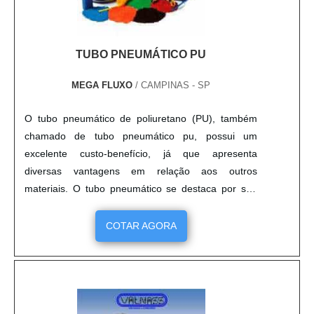
TUBO PNEUMÁTICO PU
MEGA FLUXO
/ CAMPINAS - SP
O tubo pneumático de poliuretano (PU), também
chamado de tubo pneumático pu, possui um
excelente custo-benefício, já que apresenta
diversas vantagens em relação aos outros
materiais. O tubo pneumático se destaca por sua
grande flexibilidade, que também ajuda a preservar
outras características, como durabilidade e
COTAR AGORA
resistência. Além disso, o tubo também é protegido
contra fatores externos como: Umidade; Desgastes
por fricção; Grandes variaçõe....