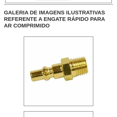
do equipamento é em alumínio anodizado duro, e
as....
GALERIA DE IMAGENS ILUSTRATIVAS
REFERENTE A ENGATE RÁPIDO PARA
AR COMPRIMIDO