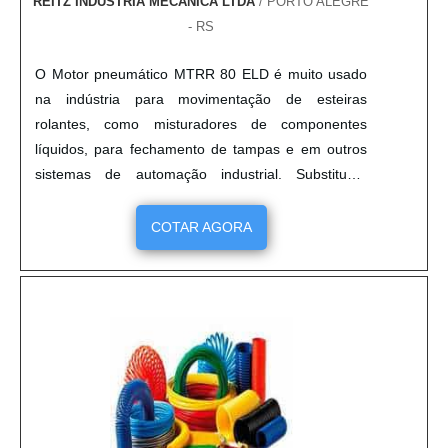
REITZ INDÚSTRIA MECÂNICA LTDA
/ PORTO ALEGRE
- RS
O Motor pneumático MTRR 80 ELD é muito usado
na indústria para movimentação de esteiras
rolantes, como misturadores de componentes
líquidos, para fechamento de tampas e em outros
sistemas de automação industrial. Substituem
motores de outras tecnologias como, por exemplo,
os elétricos. O Motor pneumático MTRR 80 ELD é
COTAR AGORA
leve, compactos, muito mais duráveis e seguros,
uma vez que não queimam e não estão sujeitos a
faíscas e curtos-circuitos. Para....