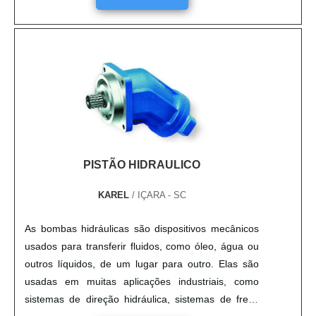
materiais resistentes e duráveis, garantindo assim
um desempenho confiável e de longa duração.
Estes ventiladores são ideais para aplicações
industriais, comerciais e domésticas, pois oferecem
um transporte seguro e eficiente de materiais a
granel.
PISTÃO HIDRAULICO
KAREL
/ IÇARA - SC
As bombas hidráulicas são dispositivos mecânicos
usados para transferir fluidos, como óleo, água ou
outros líquidos, de um lugar para outro. Elas são
usadas em muitas aplicações industriais, como
sistemas de direção hidráulica, sistemas de freio,