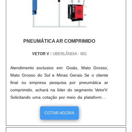
PNEUMÁTICA AR COMPRIMIDO
VETOR V
/ UBERLÂNDIA - MG
Atendimento exclusivo em: Goiás, Mato Grosso,
Mato Grosso do Sul e Minas Gerais Se o cliente
final ou empresa pesquisa por pneumática ar
comprimido, achará na líder do segmento VetorV.
Solicitando uma cotação por meio da plataforma e
encontrando a melhor referência do mercado.
Quando a questão é pneumática ar comprimido,
COTAR AGORA
com os profissionais especializados da VetorV
conseguirá proteção com comprometimento com os