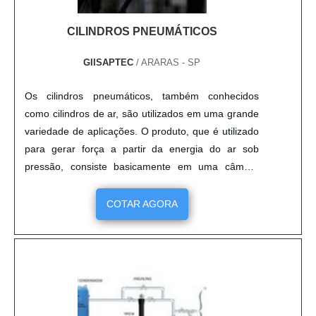
CILINDROS PNEUMÁTICOS
GIISAPTEC
/ ARARAS - SP
Os cilindros pneumáticos, também conhecidos
como cilindros de ar, são utilizados em uma grande
variedade de aplicações. O produto, que é utilizado
para gerar força a partir da energia do ar sob
pressão, consiste basicamente em uma câmara
cilíndrica com um pistão móvel e de admissão e
canais de escape. Quando o ar comprimido é
COTAR AGORA
bombeado para o fundo do cilindro, ele se expande,
empurrando para cima o pistão móvel e, assim,
gerando força. Motivos....