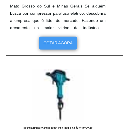
destacado no segmento pela idoneidade em tudo
Mato Grosso do Sul e Minas Gerais Se alguém
que faz, fechando todo o ciclo de entrega com
busca por compressor parafuso elétrico, descobrirá
excelência para cada cliente. .
a empresa que é líder do mercado. Fazendo um
orçamento na maior vitrine da indústria e
conhecendo a líder do segmento. É importante
lembrar que o produto deve sempre ser adquirido
COTAR AGORA
com empresas especializadas no segmento. Esse
tipo de cuidado ajuda a garantir a qualidade e
durabilidade dos materiais, além de evitar prejuízos
com substituições frequentes de peças defeituosas.
Assim, é possível poupar gastos desnecessários.
UM POUCO MAIS SOBRE COMPRESSOR
PARAFUSO ELÉTRICO Quem quer encontrar
compressor parafuso elétrico em uma empresa
inovadora, vai até o site da VetorV. Empresa
especializada em ferramentas pneumáticas Chicago
e assistência técnica multimarcas, focando em
tecnologia e desenvolvimento no que gera resultado
ROMPEDORES PNEUMÁTICOS