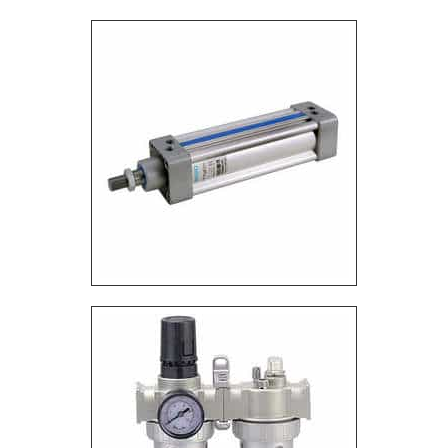
que tenha produtos e serviços com ótima qualidade
e proteção, características simples, mas que
mostram o comprometimento da empresa com seus
clientes. Existem muitas formas diferentes de
demonstrar conhecimento e autoridade em sua
área de atuação. Boas razões pelas quais a VetorV
é destaque quando procurar por compressor
parafuso chicago pneumatic: Equipe multidisciplinar
de consultores associados; Profissionais com vasta
experiência nas diversas áreas de atuação; Equipe
de alta qualidade; Escritório de alta qualidade onde
são realizadas as atividades; Sala de treinamento
com materiais sofisticados; Equipamentos de última
geração. DETALHES MUITO INTERESSANTES
SOBRE A EMPRESA Somente na VetorV existe o
que há de melhor em compressor parafuso chicago
pneumatic. São diversas opções de itens
oferecidos, como compressores, geradores de