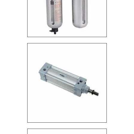
energia e assistência técnica multimarcas. É
comprometida com os serviços e segura, padrões
alcançados por conter escritório de alta qualidade
onde são realizadas as atividades e equipamentos
de última geração. Tudo isso, unido a uma equipe
multidisciplinar de consultores associados e
profissionais certificados, fecha todo o ciclo de
entrega com excelência para toda a carteira de
clientes. .