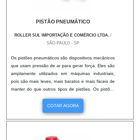
PISTÃO PNEUMÁTICO
ROLLER SUL IMPORTAÇÃO E COMÉRCIO LTDA.
/
SÃO PAULO - SP
Os pistões pneumáticos são dispositivos mecânicos
que usam pressão de ar para gerar força. Eles são
amplamente utilizados em máquinas industriais,
pois são mais leves, mais baratos e mais fáceis de
manter do que outros tipos de pistões. Os pistões
pneumáticos são projetados para suportar altas
pressões e temperaturas, o que os torna ideais
COTAR AGORA
para aplicações industriais. Além disso, eles são
capazes de gerar força de forma rápida e precisa, o
que os torna ideais para aplicações que exigem alta
precisão.