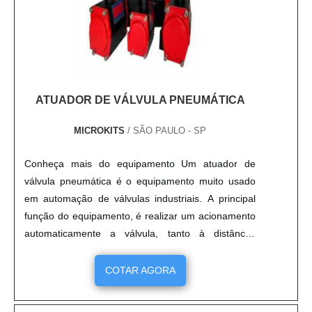
ATUADOR DE VÁLVULA PNEUMÁTICA
MICROKITS
/ SÃO PAULO - SP
Conheça mais do equipamento Um atuador de
válvula pneumática é o equipamento muito usado
em automação de válvulas industriais. A principal
função do equipamento, é realizar um acionamento
automaticamente a válvula, tanto à distância,
quando nas proximidades. Isso pode ser feito em
forma através de um painel, computador ou mesmo
COTAR AGORA
por um botão local que normalmente conhecido
como acionamento de emergência (com o uso de