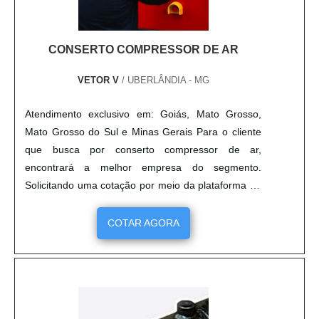
CONSERTO COMPRESSOR DE AR
VETOR V
/ UBERLÂNDIA - MG
Atendimento exclusivo em: Goiás, Mato Grosso,
Mato Grosso do Sul e Minas Gerais Para o cliente
que busca por conserto compressor de ar,
encontrará a melhor empresa do segmento.
Solicitando uma cotação por meio da plataforma de
divulgação das indústrias e achando a melhor
referência em qualidade do mercado. É importante
COTAR AGORA
lembrar que o produto deve sempre ser adquirido
com empresas especializadas no segmento. Esse
tipo de cuidado ajuda a garantir a qualidade e
durabilidade dos materiais, além de evitar prejuízos
com substituições frequentes de peças defeituosas.