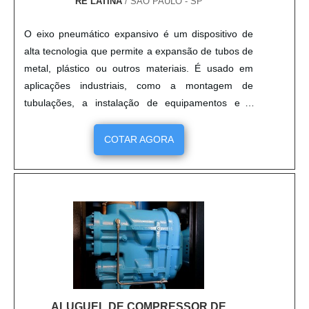
RE LATINA
/ SÃO PAULO - SP
O eixo pneumático expansivo é um dispositivo de
alta tecnologia que permite a expansão de tubos de
metal, plástico ou outros materiais. É usado em
aplicações industriais, como a montagem de
tubulações, a instalação de equipamentos e a
manutenção de máquinas. O eixo pneumático
expansivo é composto por um cilindro de ar
COTAR AGORA
comprimido, um pistão e um conjunto de
mandíbulas que se expandem quando o ar é
liberado. Esta expansão permite que o eixo se
ajuste ao diâmetro interno do tubo, garantindo
assim uma conexão segura e duradoura. Além
disso, o eixo pneumático expansivo é
extremamente versátil, pois pode ser usado em
tubos de diferentes materiais e diâmetros.
ALUGUEL DE COMPRESSOR DE