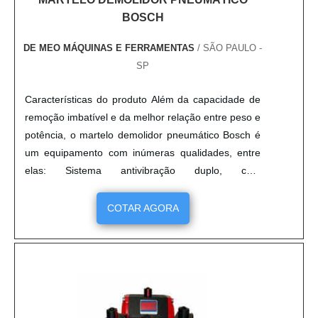
BOSCH
DE MEO MÁQUINAS E FERRAMENTAS
/ SÃO PAULO -
SP
Características do produto Além da capacidade de
remoção imbatível e da melhor relação entre peso e
potência, o martelo demolidor pneumático Bosch é
um equipamento com inúmeras qualidades, entre
elas: Sistema antivibração duplo, com
empunhadeiras e mecanismo de transmissão da
máquina; Agarre seguro; Motor potente; Formato
COTAR AGORA
idealizado para facilitar o manuseio; Longa
durabilidade; Indicador de manutenção; Regulagem
da posição de cinzelame....