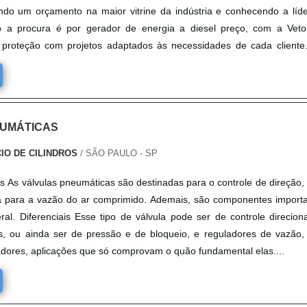
do um orçamento na maior vitrine da indústria e conhecendo a líd
 a procura é por gerador de energia a diesel preço, com a Veto
 proteção com projetos adaptados às necessidades de cada cliente. 
ERADOR DE ENERGIA A DIESEL PREÇO Há muitas maneiras
nstrar competência e excelência em sua área de atuação. A VetorV obj
 aos parceiros uma estrutura com: Escritório de alta qualidade
 de ponta; Mão de obra especializada. Tudo
EUMÁTICAS
 gerador de energia a diesel preço com ótima qualidade. Ainda tratan
gia a diesel preço, deve-se descartar empresas que não tenham pro
IO DE CILINDROS
/ SÃO PAULO - SP
ma qualidade e precisão, detalhes primordiais que são deixados de lad
am na fidelização do cliente. É por tudo isso que a VetorV é
s As válvulas pneumáticas são destinadas para o controle de direção,
trata do segmento de prestação de serviços e venda de ferramen
a para a vazão do ar comprimido. Ademais, são componentes import
mpresa foca no que existe de melhor do mercado para garantir o su
ral. Diferenciais Esse tipo de válvula pode ser de controle direcion
a com um time de profissionais certificados que terão o maior praz
as, ou ainda ser de pressão e de bloqueio, e reguladores de vazão
SOBRE A EMPRESA Apenas
uadores, aplicações que só comprovam o quão fundamental elas....
que há de melhor no mercado de prestação de serviços e vend
pressores. É possível encontrar uma grande variedade no portfólio
adores de energia e projetos de redes e soluções (transporte, lim