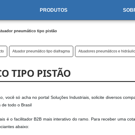
PRODUTOS
SOB
tuador pneumático tipo pistão
cto
Atuador pneumático tipo diafragma
Atuadores pneumáticos e hidráuli
O TIPO PISTÃO
 você só acha no portal Soluções Industriais, solicite diversos compa
de todo o Brasil
ais é o facilitador B2B mais interativo do ramo. Para receber uma cot
ciantes abaixo: