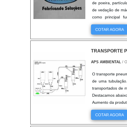
de poeira, partíc
de vedação de máq
como principal 
responsá....
COTAR AGORA
TRANSPORTE 
APS AMBIENTAL
/ 
O transporte pneum
de uma tubulação.
transportados de m
Destacamos abaixo 
Aumento da produti
de ....
COTAR AGORA