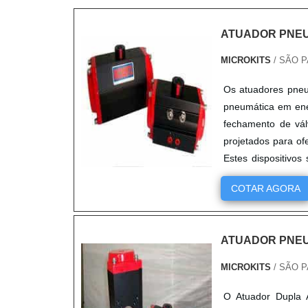
ATUADOR PNEU
MICROKITS
/ SÃO P
Os atuadores pneu
pneumática em ener
fechamento de vál
projetados para o
Estes dispositivos 
vibração e ao calor.
COTAR AGORA
ATUADOR PNEU
MICROKITS
/ SÃO P
O Atuador Dupla A