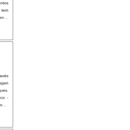
entos
o tem
endo
ravés
ejam
ques.
co: -
 obra