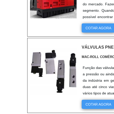
do mercado. Fazen
segmento. Quando
possível encontrar
POUCO MAIS SOBRE G
COTAR AGORA
eficientes de demo
seus reforços em oferecer
onde são realizadas as atividades; Tecnologia
VÁLVULAS PN
isso para oferecer
de gerador de ener
MAC-ROLL COMÉRC
e serviços com óti
muitas empresas que não foc
Função das válvula
segura quando se 
a pressão ou aind
compressores. A e
da indústria em ge
dos clientes. Cont
duas até cinco vi
auxiliar com suas dúvidas. OUTROS DETALHES IMPORTANTES 
vários tipos de at
na VetorV tem o 
COTAR AGORA
ferramentas e com
compressores, ger