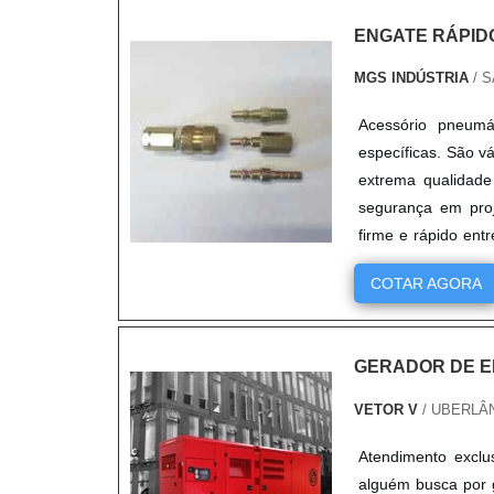
ENGATE RÁPID
MGS INDÚSTRIA
/ S
Acessório pneumá
específicas. São v
extrema qualidade
segurança em proj
firme e rápido en
segurança par....
COTAR AGORA
GERADOR DE E
VETOR V
/ UBERLÂN
Atendimento exclu
alguém busca por g