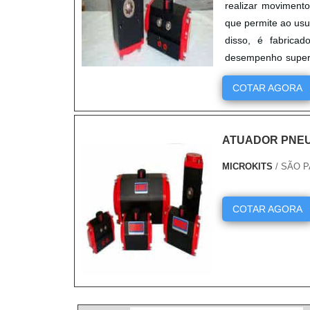
realizar movimento
que permite ao usu
disso, é fabricad
desempenho superio
pois oferece alta p
COTAR AGORA
ATUADOR PNEU
MICROKITS
/ SÃO P
COTAR AGORA