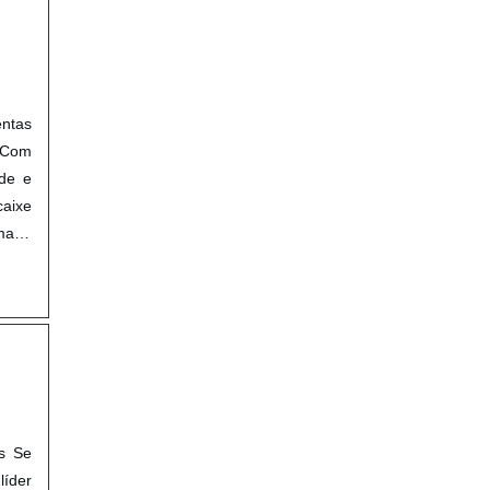
ntas
. Com
ade e
caixe
maior
Se
líder