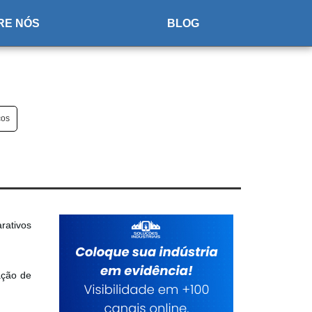
RE NÓS
BLOG
cos
rativos
ação de