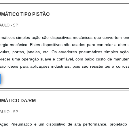
MÁTICO TIPO PISTÃO
AULO - SP
máticos simples ação são dispositivos mecânicos que convertem en
gia mecânica. Estes dispositivos são usados para controlar a abert
vulas, portas, janelas, etc. Os atuadores pneumáticos simples açã
ferecer uma operação suave e confiável, com baixo custo de manute
são ideais para aplicações industriais, pois são resistentes à corros
 Além disso, eles são fáceis de instalar e operar.
MÁTICO DA/RM
AULO - SP
ção Pneumático é um dispositivo de alta performance, projetado