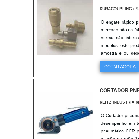
DURACOUPLING
/ S
O engate rápido p
mercado são os fa
norma são interca
modelos, este prod
amostra e ou dese
utilizado no....
COTAR AGORA
CORTADOR PN
REITZ INDÚSTRIA 
O Cortador pneumát
desempenho em tec
pneumático CCR p
afiação de grão 1