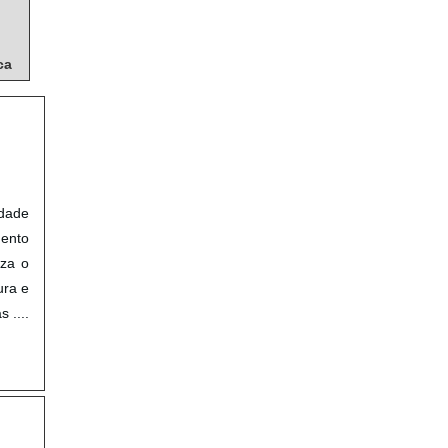
ca
idade
mento
eza o
ura e
 ....