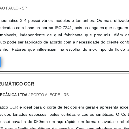
ÃO PAULO - SP
neumático 3 4 possui vários modelos e tamanhos. Os mais utilizad
bricados com base na norma ISO 7241, pois os engates que seguem
mbiáveis, independente de qual fabricante que produziu. Além d
uto pode ser fabricado de acordo com a necessidade do cliente con
nho. Fatores que influenciam na escolha do inox Tipo de fluido 
EUMÁTICO CCR
MECÂNICA LTDA
/ PORTO ALEGRE - RS
ico CCR é ideal para o corte de tecidos em geral e apresenta exce
idos lonados espessos, peles curtidas e couros sintéticos. O Cor
ossui navalha de 050mm em aço rápido em forma oitavada e rebol
80 para afiação simultânea da navalha. Com empunhadura reta, fi