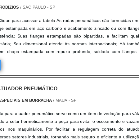
RODÍZIOS
/ SÃO PAULO - SP
Clique para acessar a tabela As rodas pneumáticas são fornecidas em
nge estampada em aço carbono e acabamento zincado ou com flang
istência; Suas flanges estampadas são bipartidas, e facilitam qua
ária; Seu dimensional atende às normas internacionais; Há tamb
em chapa estampada com repuxo profundo, soldado com flanges 
.
ATUADOR PNEUMÁTICO
ESPECIAIS EM BORRACHA
/ MAUÁ - SP
ta para atuador pneumático serve como um item de vedação para vál
odo a selar hermeticamente a peça para evitar o escoamento e vaza
dos nos maquinários. Por facilitar a regulagem correta do atuad
sos setores industriais, tornando mais seguro e eficiente a utilizaç