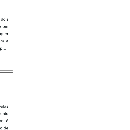
 dois
e em
lquer
ém a
para
vulas
mento
or, é
ão de