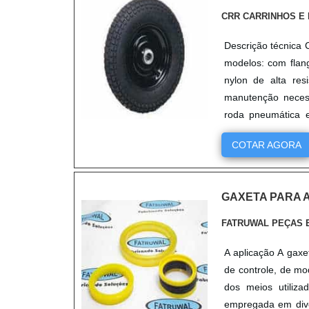
CRR CARRINHOS E 
Descrição técnica 
modelos: com fla
nylon de alta res
manutenção necess
roda pneumática 
colocação de pne...
COTAR AGORA
GAXETA PARA 
FATRUWAL PEÇAS 
A aplicação A gaxe
de controle, de m
dos meios utiliza
empregada em diver