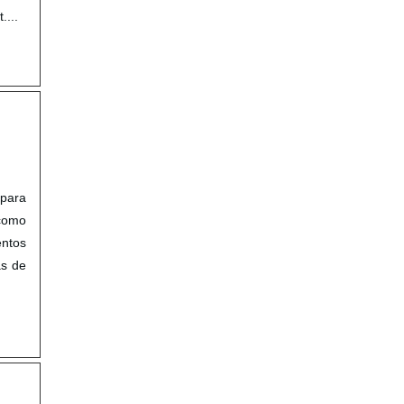
....
 para
 como
entos
as de