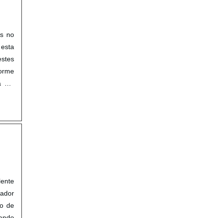
os no
 esta
estes
forme
a ser
lente
tador
o de
cando