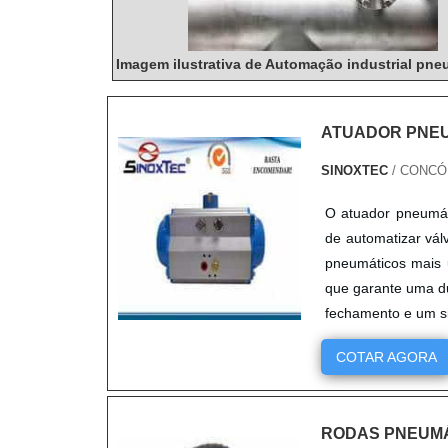
Imagem ilustrativa de Automação industrial pne
ATUADOR PNE
SINOXTEC
/ CONCÓR
O atuador pneumáti
de automatizar vál
pneumáticos mais u
que garante uma du
fechamento e um sis
COTAR AGORA
RODAS PNEUMÁ