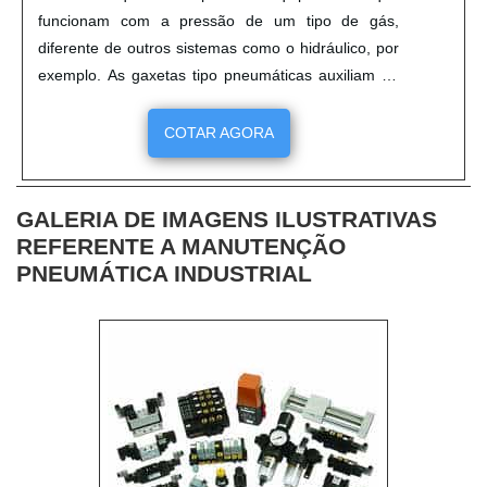
funcionam com a pressão de um tipo de gás,
diferente de outros sistemas como o hidráulico, por
exemplo. As gaxetas tipo pneumáticas auxiliam na
vedação desses equipamentos para que funcionem
corretamente, sendo o principal elemento vedante
COTAR AGORA
desses sistemas. Sobre o sistema pneumático O
sistema pneumático funciona utilizando
normalmente ar compr....
GALERIA DE IMAGENS ILUSTRATIVAS
REFERENTE A MANUTENÇÃO
PNEUMÁTICA INDUSTRIAL