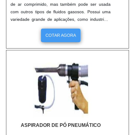
de ar comprimido, mas também pode ser usada
com outros tipos de fluidos gasosos. Possui uma
variedade grande de aplicações, como industriais,
comerciais, hospitalares, máquinas, equipamentos
e outras. Principais vantagens no uso do produto
COTAR AGORA
Este item está no mercado para facilitar o
manuseio, com mais rapidez e segurança,
diminuindo assim o tempo da operação e o....
ASPIRADOR DE PÓ PNEUMÁTICO