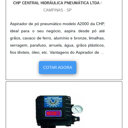
CHP CENTRAL HIDRÁULICA PNEUMÁTICA LTDA
/
CAMPINAS - SP
Aspirador de pó pneumático modelo A2000 da CHP,
ideal para o seu negócio, aspira desde pó até
grãos, cavaco de ferro, alumínio e bronze, limalhas,
serragem, parafuso, arruela, água, grãos plásticos,
fios têxteis, óleo, etc. Vantagens do Aspirador de pó
pneumático: Econômico - Não usa motor ou
ventoinha. Permite reaproveitamento de sobras de
COTAR AGORA
matéria-prima; Potente - Potência comprovada com
pressão mínima 40 PSI e máxima 200 PSI; Seguro -
O a....