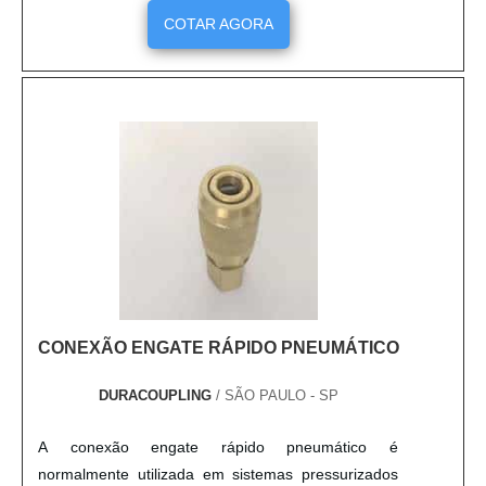
de fluído sem nenhuma perda ou vazamento.
COTAR AGORA
Opções de engate pneumático Série DPN 114 - O
engate possui travamento por duplo rolete,
localizado no Corpo do En....
CONEXÃO ENGATE RÁPIDO PNEUMÁTICO
DURACOUPLING
/ SÃO PAULO - SP
A conexão engate rápido pneumático é
normalmente utilizada em sistemas pressurizados