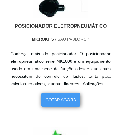
POSICIONADOR ELETROPNEUMÁTICO
MICROKITS
/ SÃO PAULO - SP
Conheça mais do posicionador O posicionador
eletropneumático série MK1000 é um equipamento
usado em uma série de funções desde que estas
necessitem do controle de fluidos, tanto para
válvulas rotativas, quanto lineares. Aplicações de
controle contínuo, onde uma válvula automatizada
somente com atuador, não atende a aplicação. Isso
COTAR AGORA
ocorre pois o movimento on-off não é suficiente
para parametrizar a vazão correta que realiza o
controle do proce....