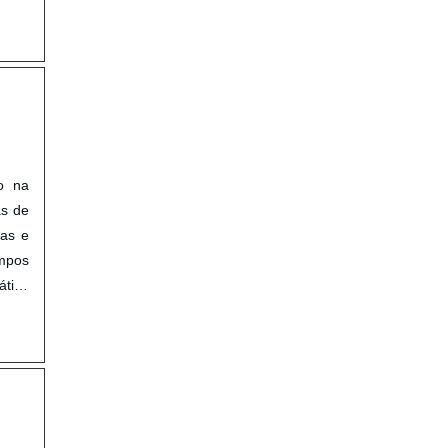
do na
as de
ias e
mpos
ático