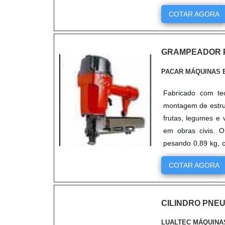
N....
COTAR AGORA
GRAMPEADOR 
PACAR MÁQUINAS 
Fabricado com tec
montagem de estrut
frutas, legumes e 
em obras civis. 
pesando 0,89 kg, 
tem pressão de tr...
COTAR AGORA
CILINDRO PNEU
LUALTEC MÁQUINA