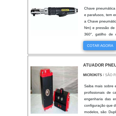
Chave pneumática 
e parafusos, tem e
a Chave pneumátic
Nm) e pressão de 
360°, gatilho de 
ergomét....
COTAR AGORA
ATUADOR PNEU
MICROKITS
/ SÃO P
Saiba mais sobre 
profissionais de
engenharia das em
configuração que d
modelos, são: Dupl