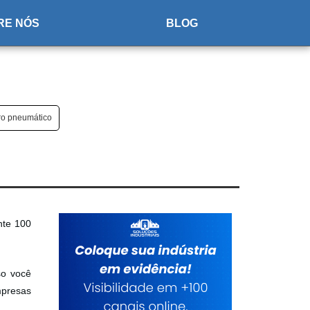
RE NÓS
BLOG
ro pneumático
nte 100
so você
mpresas