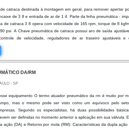
de catraca destinada à montagem em geral, para remover apertar p
ncaixe de 3 8 e entrada de ar de 1 4. Parte da linha pneumática - imp
a de catraca 3 8 opera com velocidade de 165 rpm, torque de 8 kgf
90 psi. A Chave pneumática de catraca possui aro de saída ajustáv
controle de velocidade, reguladores de ar traseiro ajustáveis e
MÁTICO DA/RM
AULO - SP
esse equipamento O termo atuador pneumático da rm é muito por m
 campo, mas o mesmo pode ser visto como um equívoco pelo seto
presas. Segundo os especialistas, há duas possibilidades básic
evem ser definidas no momento anterior a aplicação em sua válvula. 
a ação (DA) e Retorno por mola (RM): Características da dupla ação