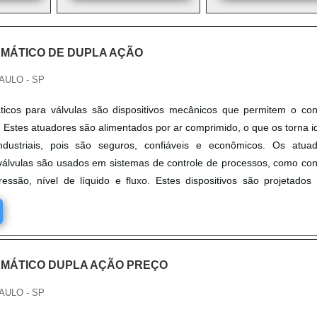
UMÁTICO DE DUPLA AÇÃO
AULO - SP
icos para válvulas são dispositivos mecânicos que permitem o con
. Estes atuadores são alimentados por ar comprimido, o que os torna i
ndustriais, pois são seguros, confiáveis e econômicos. Os atua
álvulas são usados em sistemas de controle de processos, como con
essão, nível de líquido e fluxo. Estes dispositivos são projetados
s extremas, como altas temperaturas, pressões e vibrações. Além d
corrosão e à abrasão, o que os torna ideais para aplicações em ambi
UMÁTICO DUPLA AÇÃO PREÇO
AULO - SP