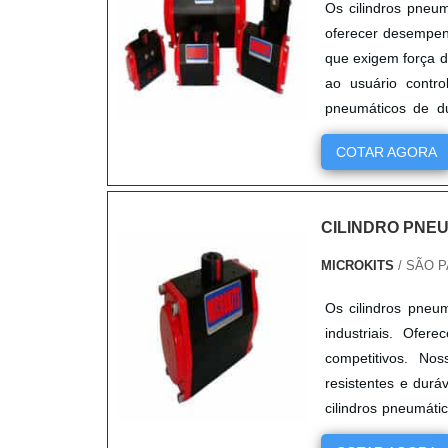
Os cilindros pneum
oferecer desempenh
que exigem força d
ao usuário contro
pneumáticos de du
confiabilidade.
COTAR AGORA
CILINDRO PNE
MICROKITS
/ SÃO P
Os cilindros pneu
industriais. Ofer
competitivos. No
resistentes e durá
cilindros pneumáti
perca a oportunid