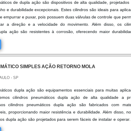
áticos de dupla ação são dispositivos de alta qualidade, projetados
o e durabilidade excepcionais. Estes cilindros são ideais para aplic
e empurrar e puxar, pois possuem duas válvulas de controle que per
lar a direção e a velocidade do movimento. Além disso, os cili
pla ação são resistentes à corrosão, oferecendo maior durabilid
UMÁTICO SIMPLES AÇÃO RETORNO MOLA
AULO - SP
máticos dupla ação são equipamentos essenciais para muitas aplic
ecemos cilindros pneumáticos dupla ação de alta qualidade a pr
ssos cilindros pneumáticos dupla ação são fabricados com mater
veis, proporcionando maior resistência e durabilidade. Além disso, n
cos dupla ação são projetados para serem fáceis de instalar e operar
ade de adquirir os melhores cilindros pneumáticos dupla ação a p