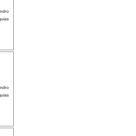
ndro
guias
ndro
guias