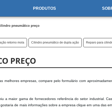
PRODUTOS
SOB
ilindro pneumático preço
ação retorno mola
Cilindro pneumático de dupla ação
Reparo para cilind
CO PREÇO
a as melhores empresas, compare pelo formulário com aproximadame
iu a maior gama de fornecedores referência do setor industrial. Ca
 e gostaria de mais informações sobre a empresa clique em uma das e