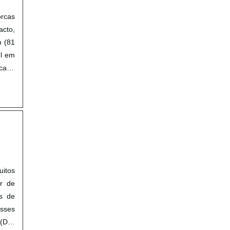
orcas
acto,
m (81
el em
 cabo
uitos
r de
as de
Esses
 (DA)