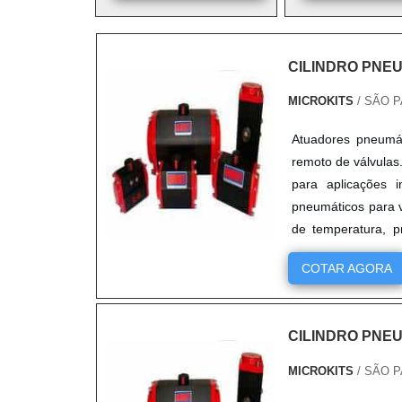
CILINDRO PNE
MICROKITS
/ SÃO P
Atuadores pneumát
remoto de válvulas
para aplicações i
pneumáticos para v
de temperatura, pr
suportar condiçõe
COTAR AGORA
são resistentes à 
industriais.
CILINDRO PNE
MICROKITS
/ SÃO P