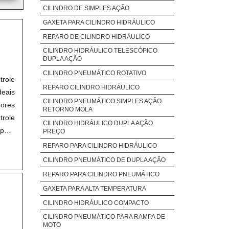
CILINDRO DE SIMPLES AÇÃO
GAXETA PARA CILINDRO HIDRÁULICO
REPARO DE CILINDRO HIDRÁULICO
CILINDRO HIDRÁULICO TELESCÓPICO
DUPLA AÇÃO
CILINDRO PNEUMÁTICO ROTATIVO
trole
REPARO CILINDRO HIDRÁULICO
deais
CILINDRO PNEUMÁTICO SIMPLES AÇÃO
dores
RETORNO MOLA
trole
CILINDRO HIDRÁULICO DUPLA AÇÃO
 para
PREÇO
isso,
REPARO PARA CILINDRO HIDRÁULICO
entes
CILINDRO PNEUMÁTICO DE DUPLA AÇÃO
REPARO PARA CILINDRO PNEUMÁTICO
GAXETA PARA ALTA TEMPERATURA
CILINDRO HIDRÁULICO COMPACTO
CILINDRO PNEUMÁTICO PARA RAMPA DE
MOTO