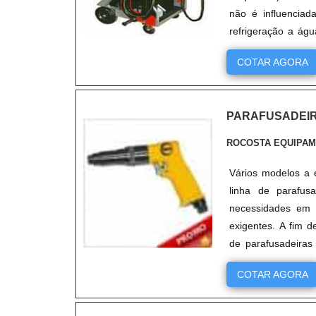
não é influenciad
refrigeração a ág
memorizados. Coma
COTAR AGORA
PARAFUSADEIR
ROCOSTA EQUIPAM
Vários modelos a e
linha de parafus
necessidades em t
exigentes. A fim d
de parafusadeiras
progressivos. No....
COTAR AGORA