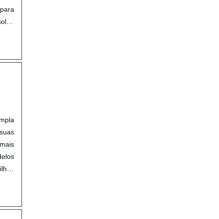
para
solda
ampla
suas
 mais
delos
lhos