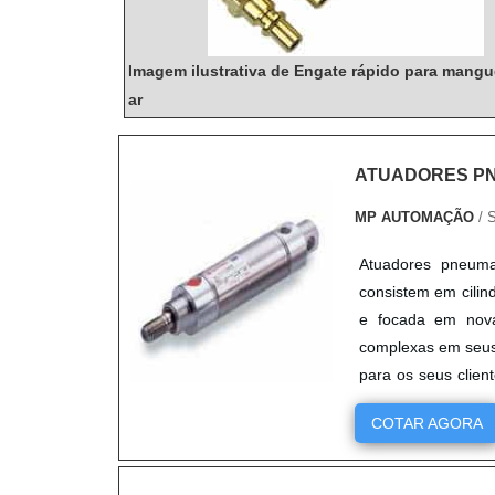
Imagem ilustrativa de Engate rápido para mangu
ar
ATUADORES P
MP AUTOMAÇÃO
/ 
Atuadores pneumat
consistem em cilin
e focada em nova
complexas em seus
para os seus clien
em produtos d....
COTAR AGORA