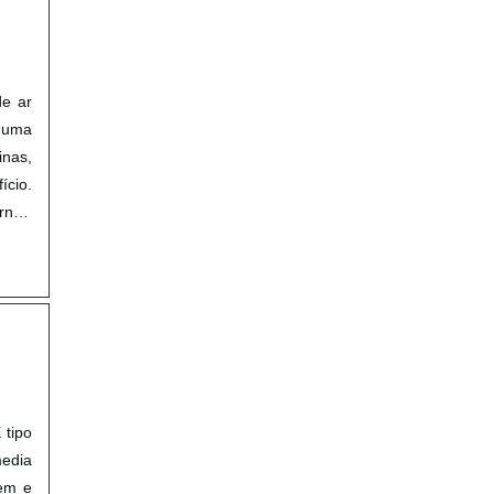
de ar
i uma
inas,
ício.
rna);
 tipo
edia
gem e