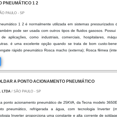
 PNEUMÁTICO 1 2
ÃO PAULO - SP
neumático 1 2 é normalmente utilizada em sistemas pressurizados 
ambém pode ser usada com outros tipos de fluidos gasosos. Possu
de aplicações, como industriais, comerciais, hospitalares, máqu
tras. é uma excelente opção quando se trata de bom custo-benef
engate rápido pneumático Rosca macho (externa); Rosca fêmea (inte
OLDAR A PONTO ACIONAMENTO PNEUMÁTICO
. LTDA
/ SÃO PAULO - SP
 a ponto acionamento pneumático de 25KVA, da Tecna modelo 3650E
nto pneumático, refrigerada a água, com tecnologia Inverter (m
nologia Inverter proporciona uma constante e alta corrente de solda