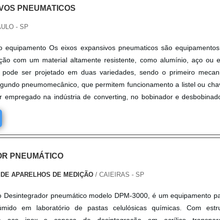
IVOS PNEUMATICOS
ULO - SP
o equipamento Os eixos expansivos pneumaticos são equipamentos
ção com um material altamente resistente, como alumínio, aço ou e
 pode ser projetado em duas variedades, sendo o primeiro mecan
egundo pneumomecânico, que permitem funcionamento a listel ou cha
r empregado na indústria de converting, no bobinador e desbobinad
.
OR PNEUMÁTICO
 DE APARELHOS DE MEDIÇÃO
/ CAIEIRAS - SP
, o Desintegrador pneumático modelo DPM-3000, é um equipamento p
úmido em laboratório de pastas celulósicas químicas. Com estru
m aço inox e caneca de desintegração em acrílico transpare