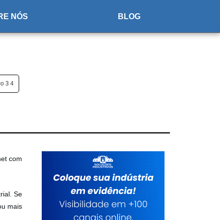
RE NÓS
BLOG
o 3 4
net com
ial. Se
ou mais