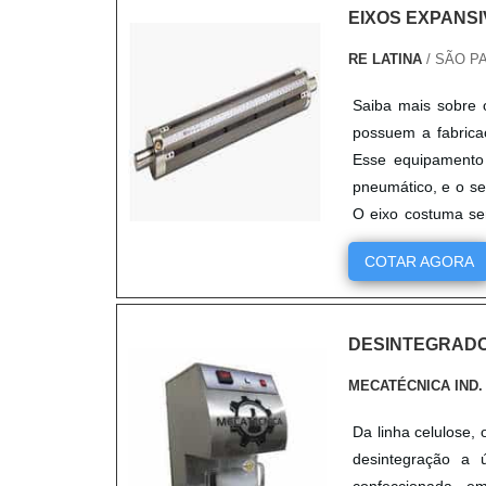
EIXOS EXPANS
RE LATINA
/ SÃO PA
Saiba mais sobre 
possuem a fabrica
Esse equipamento
pneumático, e o s
O eixo costuma se
equipamento tam...
COTAR AGORA
DESINTEGRAD
MECATÉCNICA IND.
Da linha celulose
desintegração a 
confeccionada e