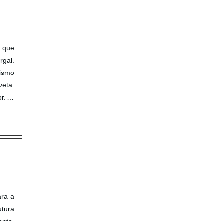
 que
rgal.
ismo
veta.
or. O
ara a
tura
nte.