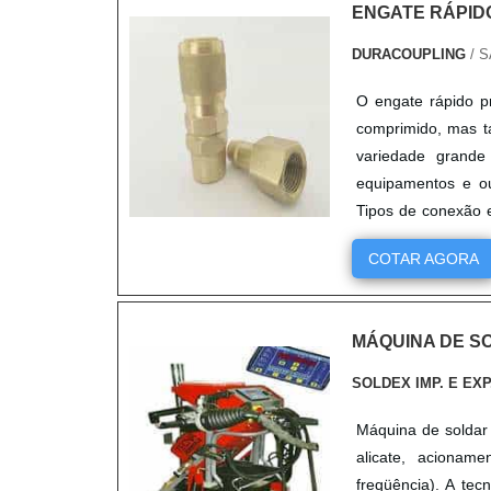
ENGATE RÁPIDO
DURACOUPLING
/ S
O engate rápido p
comprimido, mas t
variedade grande 
equipamentos e ou
Tipos de conexão 
Espigão para....
COTAR AGORA
MÁQUINA DE S
SOLDEX IMP. E EXP
Máquina de soldar
alicate, acioname
freqüência). A tec