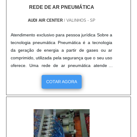
REDE DE AR PNEUMÁTICA
AUDI AIR CENTER
/ VALINHOS - SP
Atendimento exclusivo para pessoa jurídica Sobre a
tecnologia pneumática Pneumática é a tecnologia
da geração de energia a partir de gases ou ar
comprimido, utilizada pela segurança que o seu uso
oferece. Uma rede de ar pneumática atende a
diversos segmentos da área industrial. A
pneumática também pode ser útil em aplicações
COTAR AGORA
muito específicas onde os perigos vão a níveis
extremamentes críticos. Como, por exemplo, em
uma mina, uma rede....