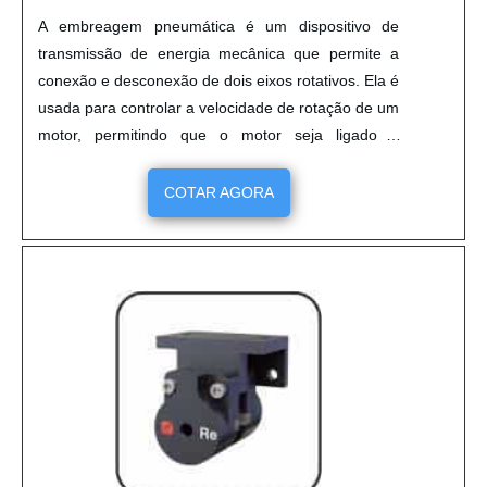
A embreagem pneumática é um dispositivo de
transmissão de energia mecânica que permite a
conexão e desconexão de dois eixos rotativos. Ela é
usada para controlar a velocidade de rotação de um
motor, permitindo que o motor seja ligado e
desligado de forma suave e segura. A embreagem
pneumática é muito usada em equipamentos
COTAR AGORA
industriais, como máquinas de corte, prensas,
transportadores, entre outros. Ela é mais eficiente
que as embreagens mecânicas, pois não requer
lubrificação e tem menor desgaste. Além disso, ela
é mais segura, pois não gera calor e vibração.