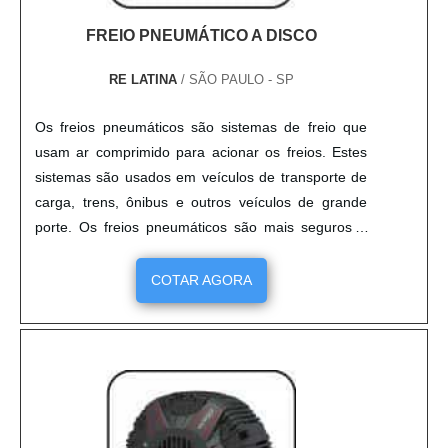
FREIO PNEUMÁTICO A DISCO
RE LATINA
/ SÃO PAULO - SP
Os freios pneumáticos são sistemas de freio que
usam ar comprimido para acionar os freios. Estes
sistemas são usados em veículos de transporte de
carga, trens, ônibus e outros veículos de grande
porte. Os freios pneumáticos são mais seguros e
confiáveis do que os sistemas de freio mecânicos,
pois oferecem maior resistência ao desgaste e ao
COTAR AGORA
aquecimento. Além disso, eles são mais leves e
mais fáceis de manter. Os freios pneumáticos
também são mais eficientes, pois permitem que o
veículo seja parado de forma mais rápida e segura.