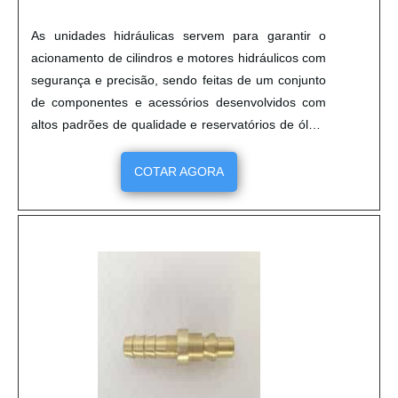
As unidades hidráulicas servem para garantir o
acionamento de cilindros e motores hidráulicos com
segurança e precisão, sendo feitas de um conjunto
de componentes e acessórios desenvolvidos com
altos padrões de qualidade e reservatórios de óleo,
que asseguram o funcionamento do sistema. Para
maior qualidade, é preciso contatar uma eficiente
COTAR AGORA
empresa de unidades hidráulicas.mais informações
sobre o serviçoEste serviço é comumente utilizado
por indústrias de um modo geral, especialmente as
de produções alimentícias, farmacêuticas,
petrolíferas e de bebidas, que precisam ter sempre
muita precisão. Além disso, as unidades
garantem:Catálogo versátil; Garantia de
fábrica; Preço justo e acessível; Suporte técnico
especializado; Entre outros. Para um serviço da
mais extrema qualidade, é necessário entrar em