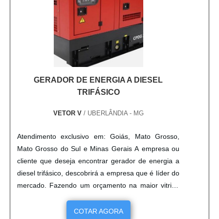
personalizada, fazendo as indicações que melhor
atende cada cliente. Além disso, a empresa tem
como compromisso oferecer um pós-venda com
agilidade e qualidade, já que conta com uma equipe
técnica experiente. Solicite já um orçamento!.
GERADOR DE ENERGIA A DIESEL
TRIFÁSICO
VETOR V
/ UBERLÂNDIA - MG
Atendimento exclusivo em: Goiás, Mato Grosso,
Mato Grosso do Sul e Minas Gerais A empresa ou
cliente que deseja encontrar gerador de energia a
diesel trifásico, descobrirá a empresa que é líder do
mercado. Fazendo um orçamento na maior vitrine
da indústria e conhecendo a líder do segmento.
DETALHES SOBRE GERADOR DE ENERGIA A
COTAR AGORA