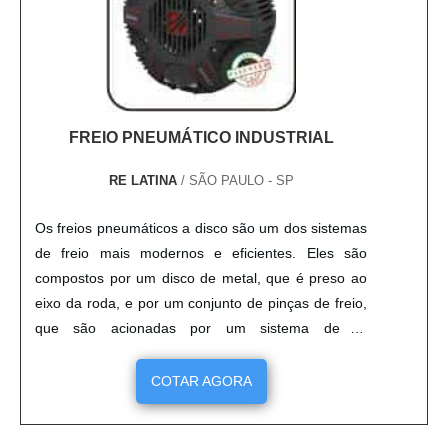
FREIO PNEUMÁTICO INDUSTRIAL
RE LATINA
/ SÃO PAULO - SP
Os freios pneumáticos a disco são um dos sistemas
de freio mais modernos e eficientes. Eles são
compostos por um disco de metal, que é preso ao
eixo da roda, e por um conjunto de pinças de freio,
que são acionadas por um sistema de ar
comprimido. O disco é pressionado pelas pinças, o
que gera uma força de frenagem que reduz a
COTAR AGORA
velocidade do veículo. Estes freios são mais
seguros e eficientes que os sistemas de freio