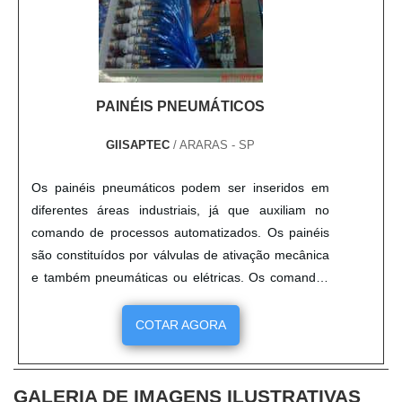
PAINÉIS PNEUMÁTICOS
GIISAPTEC
/ ARARAS - SP
Os painéis pneumáticos podem ser inseridos em
diferentes áreas industriais, já que auxiliam no
comando de processos automatizados. Os painéis
são constituídos por válvulas de ativação mecânica
e também pneumáticas ou elétricas. Os comandos
são dados por meio de conectores de diferentes
tipos, de acordo com a necessidade. A versatilidade
COTAR AGORA
dos painéis faz com que ele seja empregado em
diversos setores, como: Empresas metalúrgicas;
Automobilísti....
GALERIA DE IMAGENS ILUSTRATIVAS