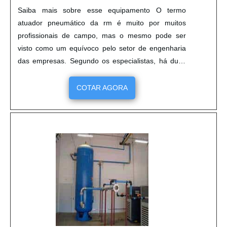
as demandas. Tudo isso, somado a uma equipe
Saiba mais sobre esse equipamento O termo
multidisciplinar de consultores associados e equipe
atuador pneumático da rm é muito por muitos
de alta qualidade, garante a melhor experiência
profissionais de campo, mas o mesmo pode ser
para os clientes com qualidade. .
visto como um equívoco pelo setor de engenharia
das empresas. Segundo os especialistas, há duas
possibilidades básicas de configuração que devem
ser definidas no momento anterior a aplicação em
COTAR AGORA
sua válvula. Esses modelos, são: Dupla ação (DA) e
Retorno por mola (RM): Características da dupla
ação (DA) N....