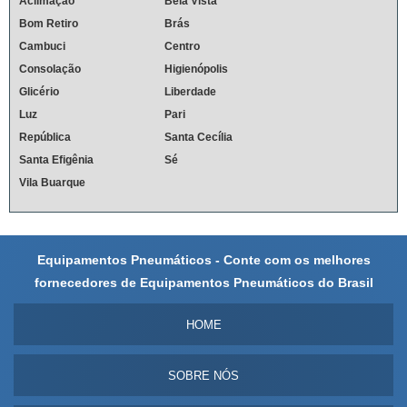
Aclimação
Bela Vista
Bom Retiro
Brás
Cambuci
Centro
Consolação
Higienópolis
Glicério
Liberdade
Luz
Pari
República
Santa Cecília
Santa Efigênia
Sé
Vila Buarque
Equipamentos Pneumáticos - Conte com os melhores
fornecedores de Equipamentos Pneumáticos do Brasil
HOME
SOBRE NÓS