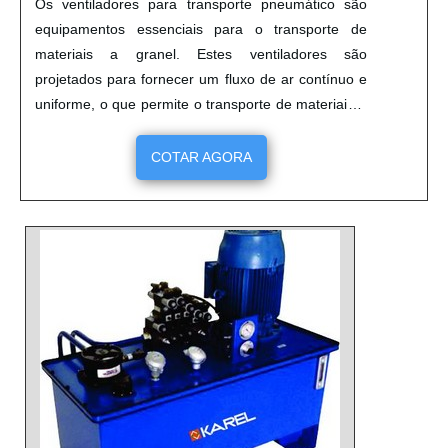
Os ventiladores para transporte pneumático são
equipamentos essenciais para o transporte de
materiais a granel. Estes ventiladores são
projetados para fornecer um fluxo de ar contínuo e
uniforme, o que permite o transporte de materiais a
granel de forma eficiente e segura. Os ventiladores
para transporte pneumático são fabricados com
COTAR AGORA
materiais resistentes e duráveis, garantindo assim
um desempenho confiável e de longa duração.
Estes ventiladores são ideais para aplicações
industriais, comerciais e domésticas, pois oferecem
um transporte seguro e eficiente de materiais a
granel.