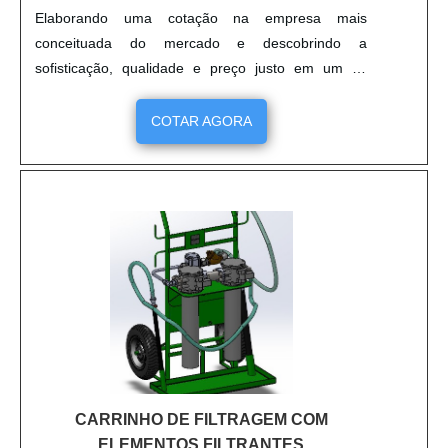
Elaborando uma cotação na empresa mais
conceituada do mercado e descobrindo a
sofisticação, qualidade e preço justo em um só
lugar. Quando o assunto é dubladora têxtil, com os
melhores profissionais da FL Mossmann alcançará
COTAR AGORA
precisão com comprometimento com os resultados
dos clientes.UM POUCO MAIS SOBRE
DUBLADORA TÊXTILHá muitas maneiras eficientes
de demonstrar competência e excelência em sua
área de atuação. A FL Mossmann canaliza seus
recursos em criar aos parceiros uma estrutura
com: Tecnologia de ponta; Escritório de alta
qualidade onde são realizadas as atividades; 12
anos de experiência. Tudo pensando em dubladora
tipo têxtil com ótima qualidade. Ainda focando na
qualidade em dubladora têxtil, deve-se ter a
exatidão em orçar com empresas que prezam por
CARRINHO DE FILTRAGEM COM
produtos e serviços que tenham ótima qualidade e
ELEMENTOS FILTRANTES