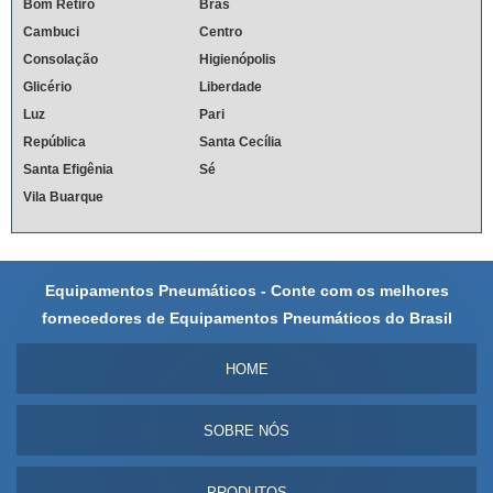
Bom Retiro
Brás
Cambuci
Centro
Consolação
Higienópolis
Glicério
Liberdade
Luz
Pari
República
Santa Cecília
Santa Efigênia
Sé
Vila Buarque
Equipamentos Pneumáticos - Conte com os melhores
fornecedores de Equipamentos Pneumáticos do Brasil
HOME
SOBRE NÓS
PRODUTOS