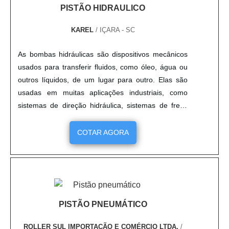
PISTÃO HIDRAULICO
KAREL
/ IÇARA - SC
As bombas hidráulicas são dispositivos mecânicos
usados para transferir fluidos, como óleo, água ou
outros líquidos, de um lugar para outro. Elas são
usadas em muitas aplicações industriais, como
sistemas de direção hidráulica, sistemas de freio,
sistemas de transmissão, sistemas de
arrefecimento, sistemas de irrigação, sistemas de
COTAR AGORA
bombeamento de água e muito mais. As bombas
hidráulicas são projetadas para oferecer alta
eficiência, durabilidade e confiabilidade, além de
serem fáceis de instalar e manter.
PISTÃO PNEUMÁTICO
ROLLER SUL IMPORTAÇÃO E COMÉRCIO LTDA.
/