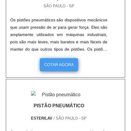
SÃO PAULO - SP
Os pistões pneumáticos são dispositivos mecânicos
que usam pressão de ar para gerar força. Eles são
amplamente utilizados em máquinas industriais,
pois são mais leves, mais baratos e mais fáceis de
manter do que outros tipos de pistões. Os pistões
pneumáticos são projetados para suportar altas
pressões e temperaturas, o que os torna ideais
COTAR AGORA
para aplicações industriais. Além disso, eles são
capazes de gerar força de forma rápida e precisa, o
que os torna ideais para aplicações que exigem alta
precisão.
PISTÃO PNEUMÁTICO
ESTERILAV
/ SÃO PAULO - SP