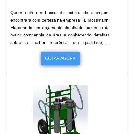
Quem está em busca de esteira de secagem,
encontrará com certeza na empresa FL Mossmann.
Elaborando um orçamento detalhado por meio da
maior companhia da área e conhecendo detalhes
sobre a melhor referência em qualidade, a
aquisição é mais assertiva.Quando a temática é
esteira de secagem, com os melhores profissionais
COTAR AGORA
da FL Mossmann conseguirá precisão com
soluções inovadoras em tecnologia de produção
principalmente para empresas dos segmentos
químicos e de componentes para calçados.MAIS
DETALHES INTERESSANTES SOBRE ESTEIRA DE
SECAGEMHá muitas maneiras eficientes de
demonstrar competência e excelência em uma área
de atuação. A FL Mossmann objetiva sua energia
em criar uma estrutura com: Tecnologia de ponta;
Escritório de alta qualidade onde são realizadas as