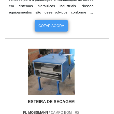
em sistemas hidráulicos industriais. Nossos
equipamentos são desenvolvidos conforme os
requisitos operacionais de cada cliente, com vazões
e capacidades de retenção adequadas ao tipo de
COTAR AGORA
aplicação. Fabricados em conformidade com
normas como ABNT NBR 14039 e ISO 4406,
utilizamos elementos filtrantes de alta eficiência
(β≥1000) e componentes certificados, garantindo
excelência na remoção de partículas e
contaminantes. Os sistemas são fornecidos com
registros de ensaio, ART emitida por engenheiro
responsável e opção de monitoramento de
saturação e nível de contaminação. Garantimos
desempenho confiável, construção robusta, fácil
mobilidade e manutenção simplificada,
assegurando a integridade do fluido e a vida útil dos
ESTEIRA DE SECAGEM
componentes do sistema hidráulico.
FL MOSSMANN
/ CAMPO BOM - RS