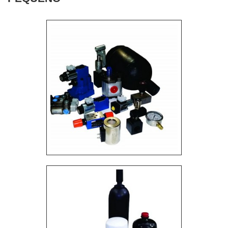
contaminantes. Os sistemas são fornecidos com
procura soluções para fabricação de equipamentos
registros de ensaio, ART emitida por engenheiro
especiais e prestação de serviços de manutenção
responsável e opção de monitoramento de
de máquinas. Com foco na experiência dos clientes,
saturação e nível de contaminação. Garantimos
oferece itens variados como misturadores e
desempenho confiável, construção robusta, fácil
prensas pneumáticas com ótima qualidade e
mobilidade e manutenção simplificada,
precisão.Se diferenciando dentro de seu segmento,
assegurando a integridade do fluido e a vida útil dos
a empresa consegue também proporcionar um
componentes do sistema hidráulico.
atendimento cuidadoso e que busca a satisfação do
cliente. A FL Mossmann é uma empresa que tem se
destacado no segmento pela idoneidade em tudo
que faz, fechando todo o ciclo de entrega com
excelência para seus parceiros..