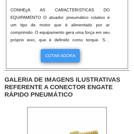
CONHEçA AS CARACTERíSTICAS DO
EQUIPAMENTO O atuador pneumático rotativo é
um tipo de motor que é alimentado por ar
comprimido. O equipamento gera uma força em seu
próprio eixo, que é definido como torque. Sua
unidade de medida definida é o newton x metro, ou
N.m e, partindo deste conceito surgem todas as
COTAR AGORA
alternativas para o uso deste equipamento na
automação de válvulas industriais rotativas. Por
conta disso, ele pode utilizado de diversas f....
GALERIA DE IMAGENS ILUSTRATIVAS
REFERENTE A CONECTOR ENGATE
RÁPIDO PNEUMÁTICO