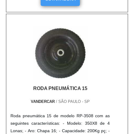
tubo até que esteja com a porca apertada. Vale
lembrar que é desnecessário desarmar qualquer
coisa ou procurar um barril....
RODA PNEUMÁTICA 15
VANDERCAR
/ SÃO PAULO - SP
Roda pneumática 15 de modelo RP-3508 com as
seguintes características: - Modelo: 350X8 de 4
Lonas; - Aro: Chapa 16; - Capacidade: 200Kg pç; -