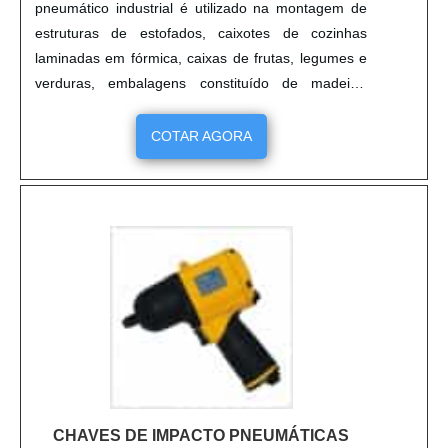
pneumático industrial é utilizado na montagem de
estruturas de estofados, caixotes de cozinhas
laminadas em fórmica, caixas de frutas, legumes e
verduras, embalagens constituído de madeira,
paletes, urnas funerárias e em obras civis. O
grampeador pneumático tem capacidade de
COTAR AGORA
armazenar 110 grampos pesando 0,89 kg, com
altura de 142 metros e largura de 40 mm, o
grampeador pneumático tem pressão de tr....
CHAVES DE IMPACTO PNEUMÁTICAS