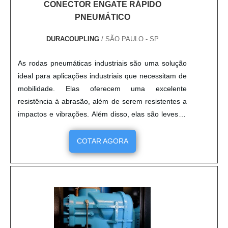
CONECTOR ENGATE RÁPIDO
PNEUMÁTICO
DURACOUPLING
/ SÃO PAULO - SP
As rodas pneumáticas industriais são uma solução
ideal para aplicações industriais que necessitam de
mobilidade. Elas oferecem uma excelente
resistência à abrasão, além de serem resistentes a
impactos e vibrações. Além disso, elas são leves, o
que facilita o transporte e a manutenção. Elas
também são fáceis de instalar e possuem um
COTAR AGORA
excelente desempenho em terrenos irregulares. As
rodas pneumáticas industriais são a solução ideal
para aplicações industriais que necessitam de
mobilidade, resistência à abrasão, resistência a
impactos e vibrações, leveza, facilidade de
instalação e desempenho em terrenos irregulares.