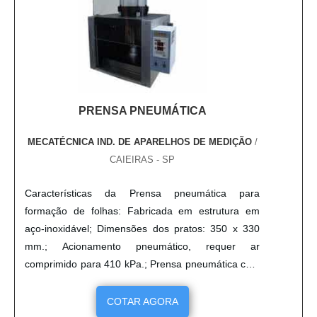
PRENSA PNEUMÁTICA
MECATÉCNICA IND. DE APARELHOS DE MEDIÇÃO
/
CAIEIRAS - SP
Características da Prensa pneumática para
formação de folhas: Fabricada em estrutura em
aço-inoxidável; Dimensões dos pratos: 350 x 330
mm.; Acionamento pneumático, requer ar
comprimido para 410 kPa.; Prensa pneumática com
altura livre entre os pratos de 23,5 cm.; Dois tempos
de prensagem seqüenciais ajustáveis; Este
COTAR AGORA
equipamento atende as seguintes normas técnicas: