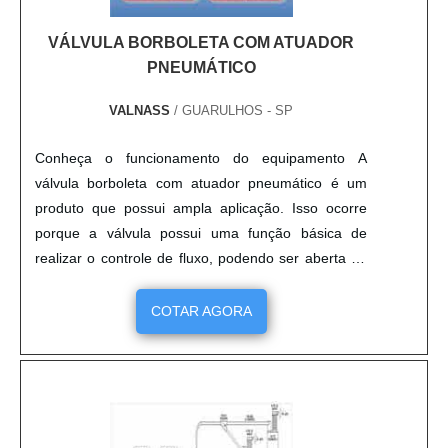
VÁLVULA BORBOLETA COM ATUADOR
PNEUMÁTICO
VALNASS
/ GUARULHOS - SP
Conheça o funcionamento do equipamento A
válvula borboleta com atuador pneumático é um
produto que possui ampla aplicação. Isso ocorre
porque a válvula possui uma função básica de
realizar o controle de fluxo, podendo ser aberta ou
fechada. Enquanto isso, o atuador possui função de
converter a energia fluida em uma energia
COTAR AGORA
mecânica. Com a união dos dois, a válvula
borboleta atuador pneumático se torna automático,
realizando suas ações em con....