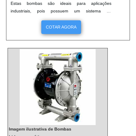
Estas bombas são ideais para aplicações
industriais, pois possuem um sistema de
acionamento pneumático que garante um
funcionamento seguro e eficiente. Além disso, elas
COTAR AGORA
são capazes de dosar líquidos de forma precisa e
contínua, o que permite aos usuários obter
resultados precisos e consistentes. Estas bombas
são extremamente versáteis e podem ser usadas
em diversas aplicações, como dosagem de líquidos,
controle de fluxo, controle de pressão, etc.
Imagem ilustrativa de Bombas