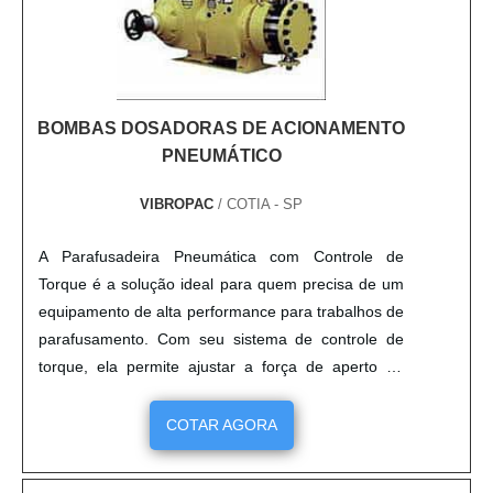
BOMBAS DOSADORAS DE ACIONAMENTO
PNEUMÁTICO
VIBROPAC
/ COTIA - SP
A Parafusadeira Pneumática com Controle de
Torque é a solução ideal para quem precisa de um
equipamento de alta performance para trabalhos de
parafusamento. Com seu sistema de controle de
torque, ela permite ajustar a força de aperto de
acordo com a necessidade do trabalho, garantindo
assim maior precisão e segurança. Além disso, ela
COTAR AGORA
é leve e compacta, o que facilita o transporte e o
manuseio. Se você precisa de um equipamento de