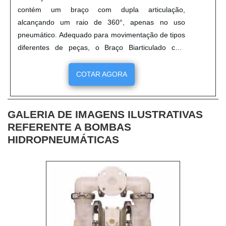
contém um braço com dupla articulação,
alcançando um raio de 360°, apenas no uso
pneumático. Adequado para movimentação de tipos
diferentes de peças, o Braço Biarticulado com
Balancin Pneumático usa um sistema que
movimenta a cagar para cima e para baixo. O Braço
COTAR AGORA
Biarticulado com Balancin Pneumático possui
também um sistema que opera quando o ar
comprimido se esgota. Saiba mais sobre o Braço
GALERIA DE IMAGENS ILUSTRATIVAS
Biartic....
REFERENTE A BOMBAS
HIDROPNEUMÁTICAS