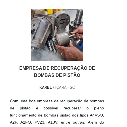
uma mina, uma rede....
Acessórios para hidráulica industrialA empresa foca
em oferecer aos clientes produtos e serviços com
alta qualidade, aliada ao preço competitivo. A Karel
busca oferecer um atendimento de forma
personalizada, fazendo as indicações que melhor
atende cada cliente. Além disso, a empresa tem
como compromisso oferecer um pós-venda com
agilidade e qualidade, já que conta com uma equipe
técnica experiente. Solicite já um orçamento!.
EMPRESA DE RECUPERAÇÃO DE
BOMBAS DE PISTÃO
KAREL
/ IÇARA - SC
Com uma boa empresa de recuperação de bombas
de pistão é possível recuperar o pleno
funcionamento de bombas pistão dos tipos A4VSO,
A2F, A2FO, PV23, A10V, entre outras. Além do