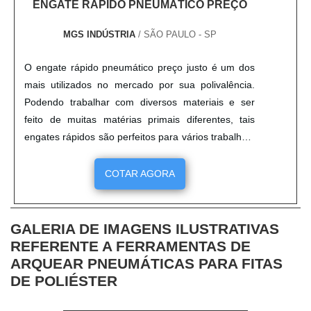
ENGATE RÁPIDO PNEUMÁTICO PREÇO
MGS INDÚSTRIA
/ SÃO PAULO - SP
O engate rápido pneumático preço justo é um dos
mais utilizados no mercado por sua polivalência.
Podendo trabalhar com diversos materiais e ser
feito de muitas matérias primais diferentes, tais
engates rápidos são perfeitos para vários trabalhos.
Por seu encaixe perfeito entre a parte macho e a
parte fêmea, o item pode trazer facilidade ao
COTAR AGORA
colaborador que maneja os equipamentos e muita
firmeza e resistência a pressão. Variedade de
engate rápido....
GALERIA DE IMAGENS ILUSTRATIVAS
REFERENTE A FERRAMENTAS DE
ARQUEAR PNEUMÁTICAS PARA FITAS
DE POLIÉSTER