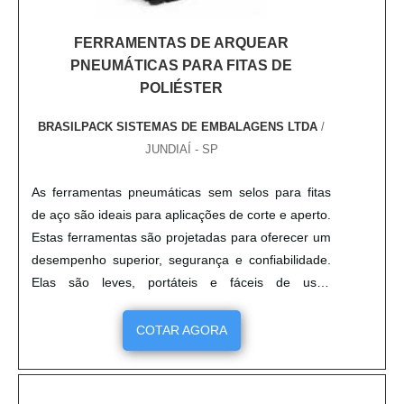
FERRAMENTAS DE ARQUEAR
PNEUMÁTICAS PARA FITAS DE
POLIÉSTER
BRASILPACK SISTEMAS DE EMBALAGENS LTDA
/
JUNDIAÍ - SP
As ferramentas pneumáticas sem selos para fitas
de aço são ideais para aplicações de corte e aperto.
Estas ferramentas são projetadas para oferecer um
desempenho superior, segurança e confiabilidade.
Elas são leves, portáteis e fáceis de usar,
permitindo que você trabalhe com rapidez e
precisão. As ferramentas pneumáticas sem selos
COTAR AGORA
para fitas de aço são ideais para uso em oficinas,
fábricas, construção e manutenção. Elas são
projetadas para oferecer um desempenho