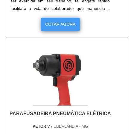
ser exercida em seu trabalho, tal engate rápido
facilitará a vida do colaborador que manuseia o
equipamento em questão e ainda diminuirá a perda
de tempo enfrentada sem tais engates, além da
COTAR AGORA
força na questão custo-benefício. Utilização do
engate rápido pneumático 1 8 Os engates rápidos
pneumáticos podem t....
PARAFUSADEIRA PNEUMÁTICA ELÉTRICA
VETOR V
/ UBERLÂNDIA - MG