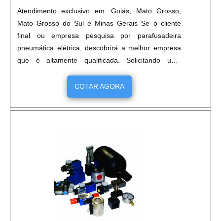
Atendimento exclusivo em: Goiás, Mato Grosso,
Mato Grosso do Sul e Minas Gerais Se o cliente
final ou empresa pesquisa por parafusadeira
pneumática elétrica, descobrirá a melhor empresa
que é altamente qualificada. Solicitando uma
cotação por meio da plataforma e encontrando a
melhor referência do mercado. Quando o quesito é
COTAR AGORA
parafusadeira pneumática elétrica, com a VetorV
atingirá ótima qualidade com projetos adaptados às
necessidades de cada cliente. MAIS DETALHES
INTERESSANTES SOBRE PARAFUSADEIRA
PNEUMÁTICA ELÉTRICA Há muitas maneiras
eficientes de demonstrar competência e excelência
em sua área de atuação. A VetorV canaliza seus
esforços em oferecer aos parceiros uma estrutura
com: Escritório de alta qualidade onde são
realizadas as atividades; Sala de treinamento com
materiais sofisticados; Tecnologia de ponta. Tudo