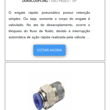
DURACOUPLING
/ SÃO PAULO - SP
com os serviços e responsável, padrões alcançados
por conter escritório de alta qualidade onde são
O engate rápido pneumático possui retenção
realizadas as atividades e tecnologia de ponta.
simples. Ou seja, somente o corpo do engate é
Esses fatores, somados a um time multidisciplinar
valvulado. No ato do desacoplamento, ocorre o
de consultores associados e equipe de alta
bloqueio do fluxo de fluido, devido a interrupção
qualidade, fecha todo o ciclo de entrega com
automática de ação rápida realizada pela válvula no
excelência para toda a carteira de clientes. .
corpo. é importante cuidar do processo para que
aconteça a passagem de fluído sem nenhuma
COTAR AGORA
perda ou vazamento. Especificações do produto A
utilização do produto facilita o manuseio e a
manutenção do sistema e eq....