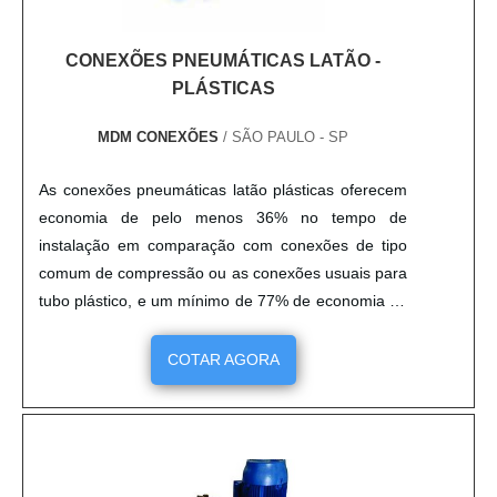
CONEXÕES PNEUMÁTICAS LATÃO -
PLÁSTICAS
MDM CONEXÕES
/ SÃO PAULO - SP
As conexões pneumáticas latão plásticas oferecem
economia de pelo menos 36% no tempo de
instalação em comparação com conexões de tipo
comum de compressão ou as conexões usuais para
tubo plástico, e um mínimo de 77% de economia de
tempo com relação às conexões queimadas. Para
instalar esse tipo de conexão é preciso empurrar o
COTAR AGORA
tubo até que esteja com a porca apertada. Vale
lembrar que é desnecessário desarmar qualquer
coisa ou procurar um barril....