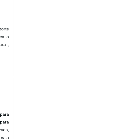
porte
ica a
ara ,
 para
para
eves,
os a