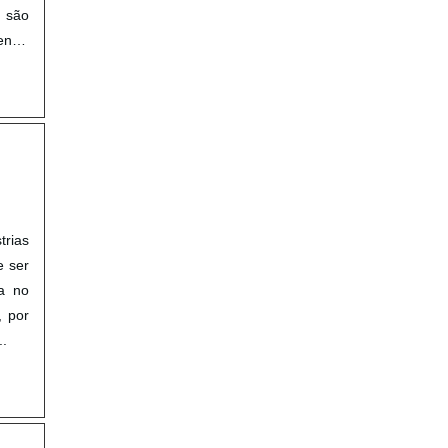
 são
entro
trias
e ser
ia no
, por
..