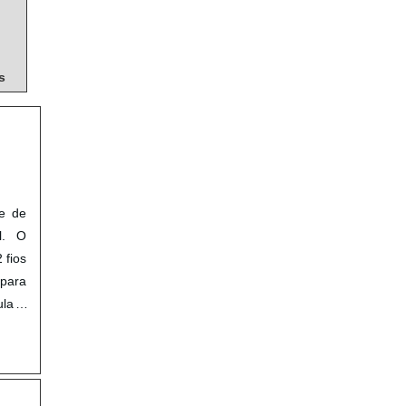
s
le de
l. O
 fios
 para
ula a