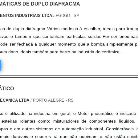
ÁTICAS DE DUPLO DIAFRAGMA
ENTOS INDUSTRIAIS LTDA
/ FGDGD - SP
s de duplo diafragma Vários modelos á escolher, ideais para trans
sivos e também que contenham partículas solidas.Por ser pneumát
pode ser fechada a qualquer momento que a bomba simplesmente p
m dano.Ideais também para barro na industria de cerâmica ....
ÁTICO
MECÂNICA LTDA
/ PORTO ALEGRE - RS
 é utilizado na indústria em geral, o Motor pneumático é indicado
esteiras rolantes como: misturadores de componentes líquidos, 
pas e em outros sistemas de automação industrial. Consideráveis l
mais duráveis e seguros, já que não queimam e não estão sujeit