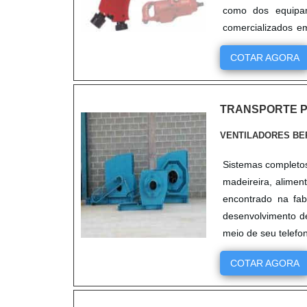
como dos equipa
comercializados e
de ¹ 2 a 1&....
COTAR AGORA
TRANSPORTE 
VENTILADORES BE
Sistemas completos
madeireira, alimen
encontrado na fab
desenvolvimento de
meio de seu telefo
COTAR AGORA