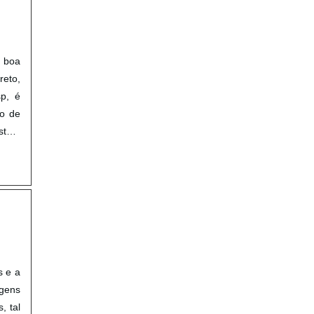
 boa
reto,
sp, é
po de
stão,
s e a
agens
, tal