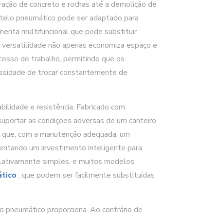
ração de concreto e rochas até a demolição de
artelo pneumático pode ser adaptado para
menta multifuncional que pode substituir
a versatilidade não apenas economiza espaço e
esso de trabalho, permitindo que os
essidade de trocar constantemente de
ilidade e resistência. Fabricado com
suportar as condições adversas de um canteiro
ica que, com a manutenção adequada, um
sentando um investimento inteligente para
elativamente simples, e muitos modelos
ático
, que podem ser facilmente substituídas
o pneumático proporciona. Ao contrário de