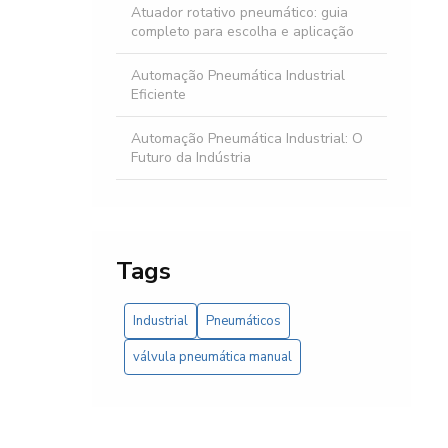
Atuador rotativo pneumático: guia
completo para escolha e aplicação
Automação Pneumática Industrial
Eficiente
Automação Pneumática Industrial: O
Futuro da Indústria
Automação Hidráulica Industrial: Como
aumentar a eficiência e reduzir custos
na sua empresa
Tags
Bomba Centrífuga Industrial: O Guia
Completo
Industrial
Pneumáticos
Bomba hidráulica industrial é essencial
válvula pneumática manual
para eficiência e produtividade em
sistemas industriais modernos
Bomba Injetora Bosch: Como Escolher e
Manter para Máximo Desempenho