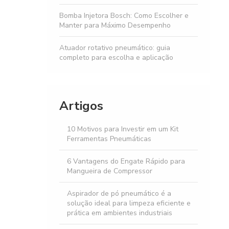
Bomba Injetora Bosch: Como Escolher e
Manter para Máximo Desempenho
Atuador rotativo pneumático: guia
completo para escolha e aplicação
Cilindro Pneumático de Dupla Ação:
Vantagens e Aplicações
Artigos
Pistão pneumático: como escolher o
modelo ideal para suas necessidades
10 Motivos para Investir em um Kit
industriais
Ferramentas Pneumáticas
Cilindro Hidráulico Simples Ação:
6 Vantagens do Engate Rápido para
Vantagens e Aplicações
Mangueira de Compressor
Cilindro Dupla Ação: O Guia Completo
Aspirador de pó pneumático é a
para Escolher e Usar
solução ideal para limpeza eficiente e
prática em ambientes industriais