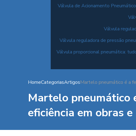
Válvula de Acionamento Pneumático
Vál
Válvula regula
Válvula reguladora de pressão pneu
Válvula proporcional pneumática: tud
Home
Categorias
Artigos
Martelo pneumático é a fe
Martelo pneumático é
eficiência em obras e