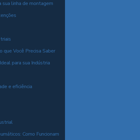
 na sua linha de montagem
utenções
riais
do que Você Precisa Saber
deal para sua Indústria
de e eficiência
strial
eumáticos: Como Funcionam