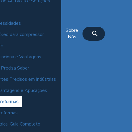
de Ar: Dicas e Soluções
cessidades
Sobre
 óleo para compressor
Nós
er
unciona e Vantagens
 Precisa Saber
rtes Precisos em Indústrias
Vantagens e Aplicações
 reformas
 reformas
rica: Guia Completo