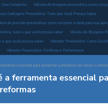
: Guia Completo
Válvula de bloqueio pneumática como solução
vula Diafragma Pneumática: Tudo que Você Precisa Saber
dora de pressão pneumática: como escolher a ideal para sua apli
mática: tudo o que você precisa saber
Válvula de Bloqueio P
o o que você precisa saber
Vibrador Pneumático: Como Escolh
Vibrador Pneumático: Potência e Performance
rramenta essencial para aumentar a eficiência em obras e refor
 a ferramenta essencial p
 reformas