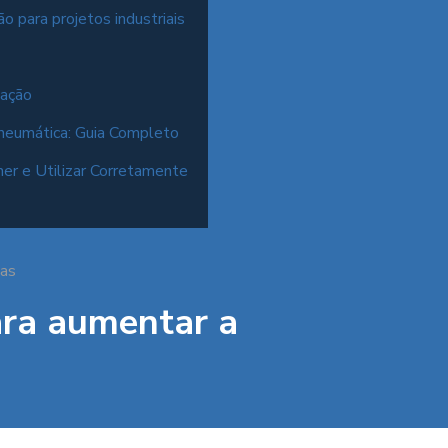
 para projetos industriais
cação
neumática: Guia Completo
er e Utilizar Corretamente
mas
ara aumentar a