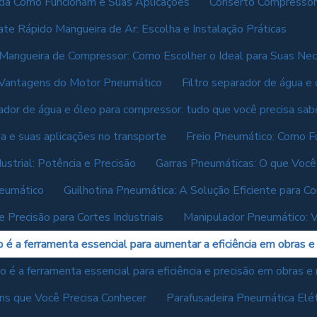
da Como Funcionam e Suas Aplicações
Conserto Compressor 
te Rápido Mangueira de Ar: Escolha e Instalação Práticas
Mangueira de Compressor: Como Escolher o Ideal para Suas Ne
 Vantagens do Motor Pneumático
Filtro separador de água e
rador de água e óleo para compressor: tudo que você precisa sab
a e suas aplicações no transporte
Freio Pneumático: Como F
ustrial: Potência e Precisão
Garras Pneumáticas: O que Você
neumático
Guilhotina Pneumática: A Solução Eficiente para Co
e Precisão para Cortes Industriais
Manipulador Pneumático: 
 é a ferramenta essencial para aumentar a eficiência em obras e
 é a ferramenta essencial para eficiência e precisão em obras e
ns que Você Precisa Conhecer
Parafusadeira Pneumática Elét