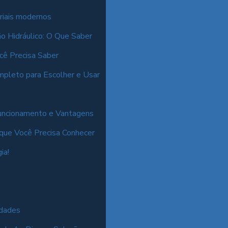
triais modernos
ão Hidráulico: O Que Saber
cê Precisa Saber
mpleto para Escolher e Usar
 Funcionamento e Vantagens
 que Você Precisa Conhecer
ia!
idades