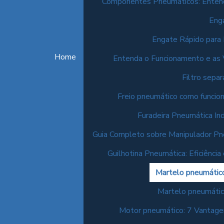
Componentes Pneumáticos: Enten
Enga
Engate Rápido para 
Home
Entenda o Funcionamento e as
Filtro sepa
Freio pneumático como funcion
Furadeira Pneumática Ind
Guia Completo sobre Manipulador P
Guilhotina Pneumática: Eficiência 
Martelo pneumático
Martelo pneumático
Motor pneumático: 7 Vantage