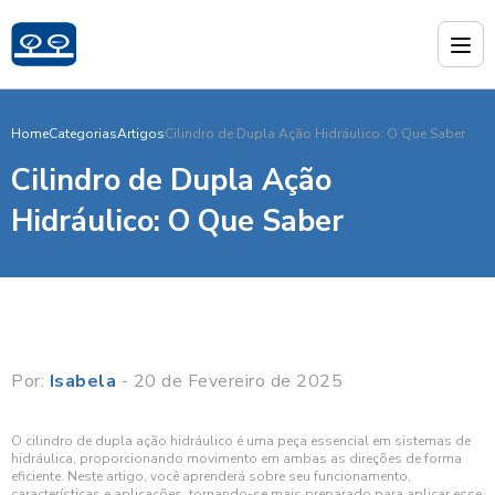
Home
Categorias
Artigos
Cilindro de Dupla Ação Hidráulico: O Que Saber
Cilindro de Dupla Ação
Hidráulico: O Que Saber
Por:
Isabela
- 20 de Fevereiro de 2025
O cilindro de dupla ação hidráulico é uma peça essencial em sistemas de
hidráulica, proporcionando movimento em ambas as direções de forma
eficiente. Neste artigo, você aprenderá sobre seu funcionamento,
características e aplicações, tornando-se mais preparado para aplicar esse