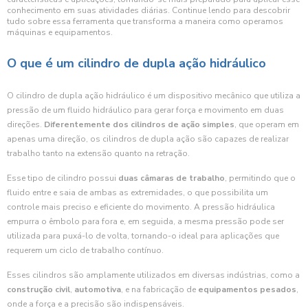
conhecimento em suas atividades diárias. Continue lendo para descobrir
tudo sobre essa ferramenta que transforma a maneira como operamos
máquinas e equipamentos.
O que é um cilindro de dupla ação hidráulico
O cilindro de dupla ação hidráulico é um dispositivo mecânico que utiliza a
pressão de um fluido hidráulico para gerar força e movimento em duas
direções.
Diferentemente dos cilindros de ação simples
, que operam em
apenas uma direção, os cilindros de dupla ação são capazes de realizar
trabalho tanto na extensão quanto na retração.
Esse tipo de cilindro possui
duas câmaras de trabalho
, permitindo que o
fluido entre e saia de ambas as extremidades, o que possibilita um
controle mais preciso e eficiente do movimento. A pressão hidráulica
empurra o êmbolo para fora e, em seguida, a mesma pressão pode ser
utilizada para puxá-lo de volta, tornando-o ideal para aplicações que
requerem um ciclo de trabalho contínuo.
Esses cilindros são amplamente utilizados em diversas indústrias, como a
construção civil
,
automotiva
, e na fabricação de
equipamentos pesados
,
onde a força e a precisão são indispensáveis.