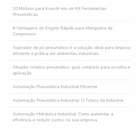
Cilindro Hidráulico Simples Ação: Vantagens e Aplicações
10 Motivos para Investir em um Kit Ferramentas
Pneumáticas
Cilindro Dupla Ação: O Guia Completo para Escolher e Usar
6 Vantagens do Engate Rápido para Mangueira de
Compressor
Aspirador de pó pneumático é a solução ideal para limpeza
eficiente e prática em ambientes industriais
Atuador rotativo pneumático: guia completo para escolha e
aplicação
Automação Pneumática Industrial Eficiente
Automação Pneumática Industrial: O Futuro da Indústria
Automação Hidráulica Industrial: Como aumentar a
eficiência e reduzir custos na sua empresa
Bomba Centrífuga Industrial: O Guia Completo